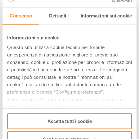
IN FERRARA
Consenso
Dettagli
Informazioni sui cookie
Informazioni sui cookie
Questo sito utilizza cookie tecnici per fornirle
un’esperienza di navigazione migliore e, previo suo
consenso, cookie di profilazione per proporle informazioni
e pubblicità in linea con le sue preferenze. Per maggiori
dettagli può consultare le nostre “informazioni sui
cookie”, cliccando sul link sottostante o impostare le
preferenze cliccando “Configura preferenze”.
Selezionando “Accetta tutti i cookie” presta il consenso
all’uso di tutti i tipi di cookie mentre può revocare il
consenso cliccando su “Usa solo i cookie necessari” e
EURO FOOD TRIP UNITED FOODIES
Accetta tutti i cookie
saranno attivati i soli cookie tecnici necessari al corretto
TO TASTE THE WORLD
funzionamento del sito.
#INCOSTABRAVA