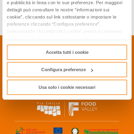
e pubblicità in linea con le sue preferenze. Per maggiori
dettagli può consultare le nostre “informazioni sui
cookie”, cliccando sul link sottostante o impostare le
preferenze cliccando “Configura preferenze”.
Selezionando “Accetta tutti i cookie” presta il consenso
all’uso di tutti i tipi di cookie mentre può revocare il
consenso cliccando su “Usa solo i cookie necessari” e
Accetta tutti i cookie
saranno attivati i soli cookie tecnici necessari al corretto
CONTACTS
funzionamento del sito.
P.Iva 01886791209
Configura preferenze
Privacy Policy
Cookie Policy
2006, 2016 © APT Servizi S.r.l. - All rights reserved
Usa solo i cookie necessari
info@winefoodemiliaromagna.com