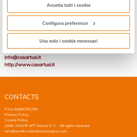
Accetta tutti i cookie
saranno attivati i soli cookie tecnici necessari al corretto
funzionamento del sito.
PER INFORMAZIONI
Configura preferenze
Casa Artusi
Via A.Costa 23-27
Usa solo i cookie necessari
Forlimpompoli
Telefono:
0543 743138
info@casartusi.it
http://www.casartusi.it
CONTACTS
P.Iva 01886791209
Privacy Policy
Cookie Policy
2006, 2016 © APT Servizi S.r.l. - All rights reserved
info@winefoodemiliaromagna.com