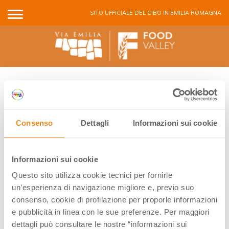
Salta al contenuto principale
SITO UFFICIALE DEL CIBO IN EMILIA ROMAGNA
COVID-19
Consenso
Dettagli
Informazioni sui cookie
Le attività sono sospese fino al perdurare delle restrizioni
in atto per contrastare il Covid19. Sarà nostra cura
Informazioni sui cookie
aggiornare la sezione non appena possibile.
Questo sito utilizza cookie tecnici per fornirle
un’esperienza di navigazione migliore e, previo suo
consenso, cookie di profilazione per proporle informazioni
All activities are suspended ultil new orders to fight Covid-
e pubblicità in linea con le sue preferenze. Per maggiori
19 in the best way possible. We will fill all the sections as
dettagli può consultare le nostre “informazioni sui
soon as possible.