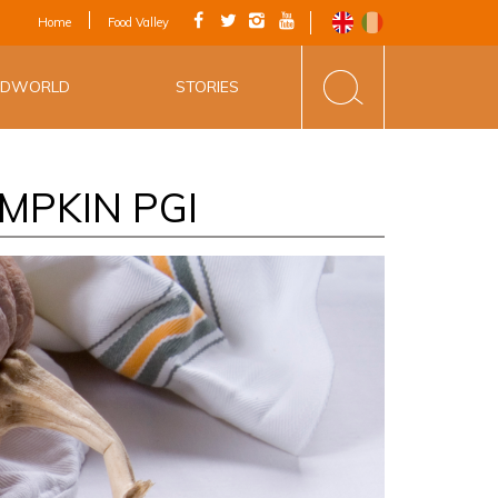
IAL APP - VIA
Home
Food Valley
INE&FOOD
ODWORLD
STORIES
MPKIN PGI