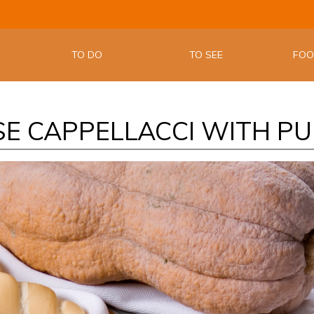
THE OFFIC
EMILIA W
TO DO
TO SEE
FO
E CAPPELLACCI WITH PU