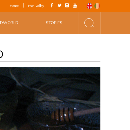
IAL APP - VIA
Home
Food Valley
INE&FOOD
ODWORLD
STORIES
O