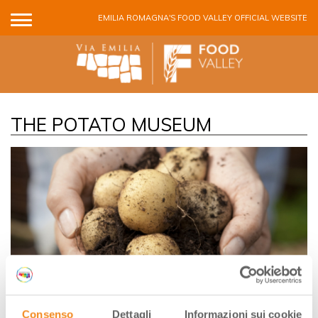
Skip to main content
EMILIA ROMAGNA'S FOOD VALLEY OFFICIAL WEBSITE
THE POTATO MUSEUM
The ‘Museo della patata’, or potato museum, near Budrio, is
Consenso
Dettagli
Informazioni sui cookie