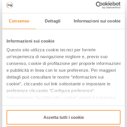
Three weeks in the name of taste and tradition,
including visits to places of the historical and cultural
Consenso
Dettagli
Informazioni sui cookie
heart of Imola, exhibitions and markets, food and wine
offered during the event
, dinner at restaurants with
Informazioni sui cookie
themed menus, tastings of local products at local
producers. Several food routes on this topic will be
Questo sito utilizza cookie tecnici per fornirle
un’esperienza di navigazione migliore e, previo suo
developed with meetings, tastings, cooking schools,
consenso, cookie di profilazione per proporle informazioni
exhibitions, guided visits and shows.
e pubblicità in linea con le sue preferenze. Per maggiori
Discover more about on:
http://www.baccanaleimola.it
dettagli può consultare le nostre “informazioni sui
cookie”, cliccando sul link sottostante o impostare le
preferenze cliccando “Configura preferenze”.
Data inizio:
Saturday, November 4, 2017
Selezionando “Accetta tutti i cookie” presta il consenso
Data fine:
Sunday, November 26, 2017
all’uso di tutti i tipi di cookie mentre può revocare il
Ingresso libero
consenso cliccando su “Usa solo i cookie necessari” e
Accetta tutti i cookie
saranno attivati i soli cookie tecnici necessari al corretto
INFO
funzionamento del sito.