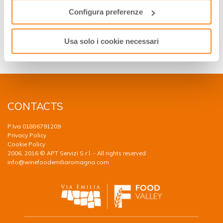
Strada Vini e Sapori Colli di Imola
Configura preferenze
Imola
Telefono:
+39 0542 25413
Usa solo i cookie necessari
info@stradaviniesapori.it
www.baccanaleimola.it
CONTACTS
P.Iva 01886791209
Privacy Policy
Cookie Policy
2006, 2016 © APT Servizi S.r.l. - All rights reserved
info@winefoodemiliaromagna.com