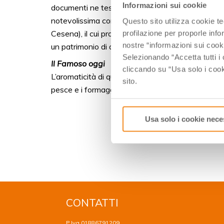
Informazioni sui cookie
documenti ne testimoniano la presenza sulle coll
notevolissima contrazione che lo portò in un secolo
Questo sito utilizza cookie t
Cesena), il cui proprietario lo indicava, per l’ap
profilazione per proporle info
nostre “informazioni sui cook
un patrimonio di aromi e di biodiversità da valoriz
Selezionando “Accetta tutti i 
Il Famoso oggi
cliccando su “Usa solo i cook
L’aromaticità di quest’uva, considerata eccessiva 
sito.
pesce e i formaggi freschi di Romagna, come il R
Usa solo i cookie nece
CONTATTI
P.Iva 01886791209