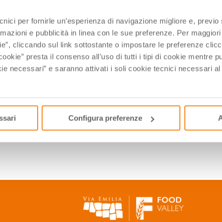
ine di Cesena, dove veniva utilizzato anche per la produzione d
 al limite dell’estinzione. Nel 2000 venne individuato in due vecc
ecnici per fornirle un’esperienza di navigazione migliore e, previ
punto, con il nome “Famoso”. Oggi è prodotto in piccoli appezzame
rmazioni e pubblicità in linea con le sue preferenze. Per maggiori
ie”, cliccando sul link sottostante o impostare le preferenze cli
zare.
cookie” presta il consenso all’uso di tutti i tipi di cookie mentre
ie necessari” e saranno attivati i soli cookie tecnici necessari a
nei primi del ‘900, è oggi un punto di forza che, insieme alla sua
aviggiolo e lo Squacquerone.
ssari
Configura preferenze
A