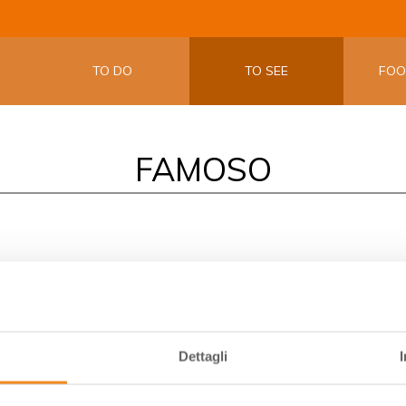
LA APP UF
EMILIA W
TO DO
TO SEE
FO
FAMOSO
tigno romagnolo che, dopo un periodo di abbandono, nell’ultimo
 temperature invernali abbastanza rigide. A questa resistenza fa
ì, Bertinoro, Faenza, Brisighella e Bagnacavallo, se ne ricavano v
a matura, esotica e frutta essiccata.
Dettagli
entato da una tabella del dazio comunale di Lugo di Romagna (R