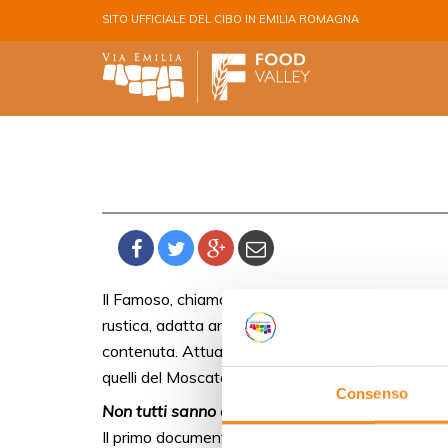
Salta al contenuto principale
SITO UFFICIALE DEL CIBO IN EMILIA ROMAGNA
Il Famoso, chiamato anche “Uva Rambela”, è un vi
rustica, adatta anche ai terreni poco fertili e a
contenuta. Attualmente coltivato nelle zone di Forl
quelli del Moscato, con note fiorali dolci, di frutt
Consenso
Non tutti sanno che...
Il primo documento che cita il Famoso è rappres