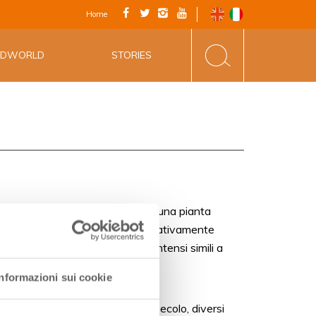
FICIALE - VIA
Home
INE&FOOD
ODWORLD
STORIES
 decennio è stato riscoperto. È una pianta
 da contraltare una produzione relativamente
ini caratterizzati dagli aromi intensi simili a
Informazioni sui cookie
avenna), datata 1437. Nel XIX secolo, diversi