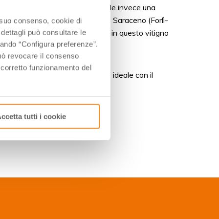
i uva da tavola. Il Novecento vede invece una
hi filari sulle colline di Mercato Saraceno (Forlì-
o suo consenso, cookie di
nti da produttori che hanno visto in questo vitigno
 dettagli può consultare le
ccando “Configura preferenze”.
 può revocare il consenso
l corretto funzionamento del
 morbidezza e struttura, lo rende ideale con il
ccetta tutti i cookie