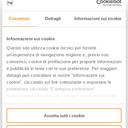
Consenso
Dettagli
Informazioni sui cookie
La mostra, dedicata all'oro rosso, è situata nell'antica
Informazioni sui cookie
Corte di Giarola, localizzata nel contesto della coltivazione
e lavorazione industriale del pomodoro. Il tour nel Museo
Questo sito utilizza cookie tecnici per fornirle
un’esperienza di navigazione migliore e, previo suo
del pomodoro vi offrirà un conoscenza approfondita del
consenso, cookie di profilazione per proporle informazioni
pomodoro da un punto di vista del botanico, geografico,
e pubblicità in linea con le sue preferenze. Per maggiori
storico e agronomico. Ci sono anche strumenti e
dettagli può consultare le nostre “informazioni sui
macchinari utilizzati dal periodo della guerra mondiale ad
cookie”, cliccando sul link sottostante o impostare le
oggi, con numerosi esempi interessanti di tecnologie
preferenze cliccando “Configura preferenze”.
utilizzate dalle più importanti fabbriche del parmense nel
Selezionando “Accetta tutti i cookie” presta il consenso
corso del 1940. L'intero ciclo di lavorazione saranno
all’uso di tutti i tipi di cookie mentre può revocare il
esposte in varie sale del museo, consentendo così a tutti i
consenso cliccando su “Usa solo i cookie necessari” e
visitatori di comprendere più facilmente il processo
Accetta tutti i cookie
saranno attivati i soli cookie tecnici necessari al corretto
industriale.
funzionamento del sito.