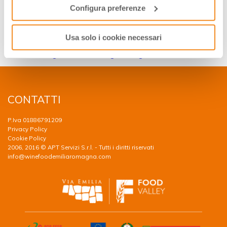
Configura preferenze
Indirizzo:
Strada Giarola, 11
Collecchio
PR
Usa solo i cookie necessari
Website:
http://turismo.comune.parma.it/it/canali-
tematici/enogastronomia/luoghi-del-gust…
CONTATTI
P.Iva 01886791209
Privacy Policy
Cookie Policy
2006, 2016 © APT Servizi S.r.l. - Tutti i diritti riservati
info@winefoodemiliaromagna.com