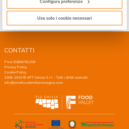
pesce. Se il clima è mite, una calice all’aria aperta richiama
Configura preferenze
inevitabilmente immagini rilassanti, mentre è una delizia
terapeutica se sorseggiato durante i mesi invernali,
Usa solo i cookie necessari
riportando alla memoria le gioiose vacanze estive.
CONTATTI
P.Iva 01886791209
Privacy Policy
Cookie Policy
2006, 2016 © APT Servizi S.r.l. - Tutti i diritti riservati
info@winefoodemiliaromagna.com